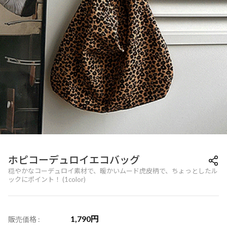
ホピコーデュロイエコバッグ
穏やかなコーデュロイ素材で、暖かいムード虎皮柄で、ちょっとしたル
ックにポイント！ (1color)
1,790
円
販売価格 :