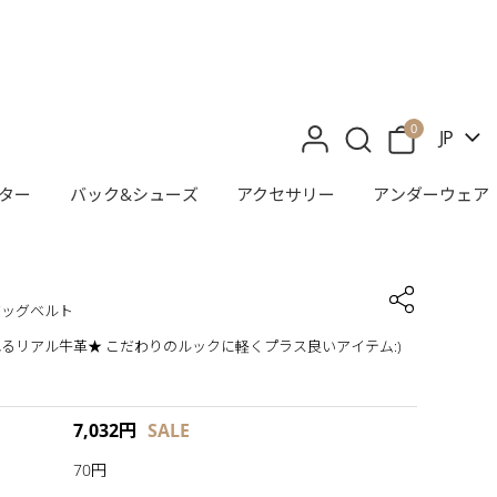
0
JP
ター
バック&シューズ
アクセサリー
アンダーウェア
バッグベルト
るリアル牛革★ こだわりのルックに軽くプラス良いアイテム:)
7,032
円
SALE
70円