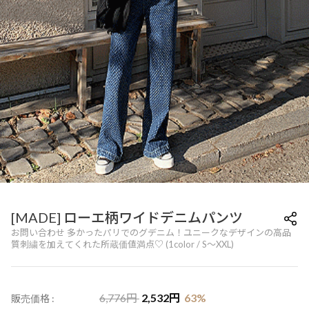
[MADE] ローエ柄ワイドデニムパンツ
お問い合わせ 多かったパリでのグデニム！ユニークなデザインの高品
質刺繍を加えてくれた所蔵価値満点♡ (1color / S～XXL)
6,776
円
2,532
円
63
%
販売価格 :