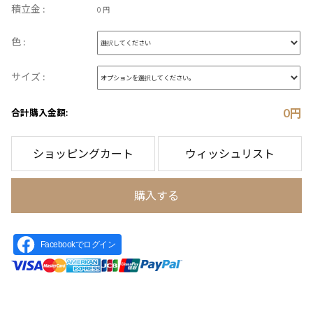
積立金 :
0 円
色 :
サイズ :
0
円
合計購入金額:
ショッピングカート
ウィッシュリスト
購入する
Facebookでログイン