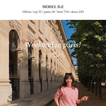
MODEL D.E
166cm / top 55 / pants 26 / bust 75A / shoes 245