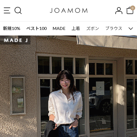
0
新規10%
ベスト100
MADE
上着
ズボン
ブラウス
ワン