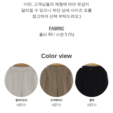
Check Point
역대 최다 판매기록을 갱신한
치즈시리즈 중에서도 Best of Best!
저희의 노하우가 그대로 담긴 기본핏 슬랙스로
올 시즌 더욱 업그레이드되어 돌아왔어요
가장 유행도 없고, 연령대, 체형에 상관없이
무난하게 입어지는 핏이구요
편안하지만 멋스러움 그리고
차려입은 느낌까지 모두 갖춘 슬랙스에요
✓
탄탄하고 쫀쫀한 치즈 원단
✓
늘어짐NO! 구김NO!
✓
허리 속 시크릿 밴딩으로 편안함UP
✓
부담 없이 착용하기 좋은 일자 스탠다드 핏
✓
재구매율 1위 베스트아이템
SIZE