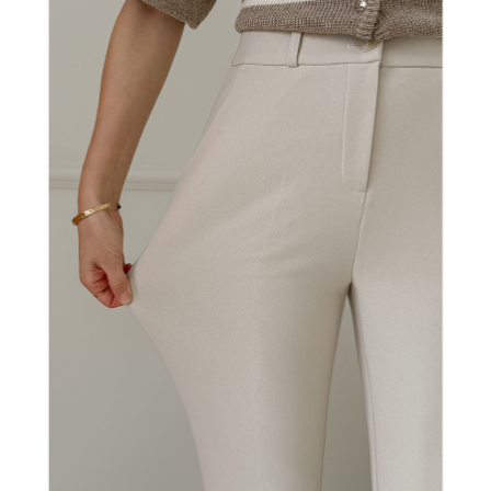
[착용컬러 - 웜아이보리 / 롱 / S size]
MODEL D.E
166cm / top 55 / pants 26 / bust 75A / shoes 245