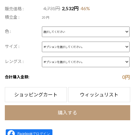
4,731
円
2,532
円
46
%
販売価格 :
積立金 :
20 円
色 :
サイズ :
レングス :
0
円
合計購入金額:
ショッピングカート
ウィッシュリスト
購入する
Facebookでログイン