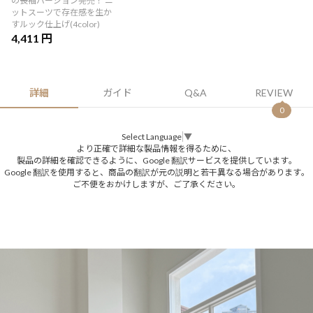
の長袖バージョン発売！ ニ
ットスーツで存在感を生か
すルック仕上げ(4color)
4,411 円
詳細
ガイド
Q&A
REVIEW
0
Select Language
▼
より正確で詳細な製品情報を得るために、
製品の詳細を確認できるように、Google 翻訳サービスを提供しています。
Google 翻訳を使用すると、商品の翻訳が元の説明と若干異なる場合があります。
ご不便をおかけしますが、ご了承ください。