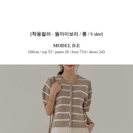
S, M, L, XL, XXL / 기본, 롱
조아맘에서만 누릴 수 있는 혜택,
키작녀도, 키큰녀도,
작은체형도, 빅사이즈도
모두가 입을 수 있는 옷을 만드는 조아맘의
기장과 사이즈 세분화!
사이즈는 이렇게 추천드려요!
26~27의 경우 S 사이즈
28~29의 경우 M 사이즈
30~31의 경우 L 사이즈
32~33의 경우 XL 사이즈
33이상의 경우 XXL 사이즈
160cm ~ 165cm : 기본ver
165cm 이상 : 롱ver
다만, 고객님들의 체형에 따라 핏감이