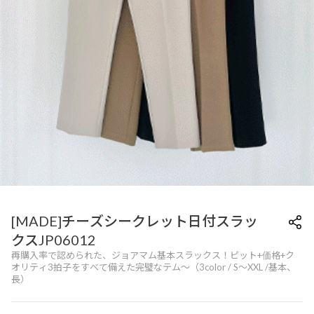
[MADE]チーズシークレット日付スラッ
クスJP06012
再購入率で認められた、ジョアマム基本スラックス！ピット+価格+ク
オリティ3拍子をすべて備えた完璧なテム〜（3color / S〜XXL /基本、
長）