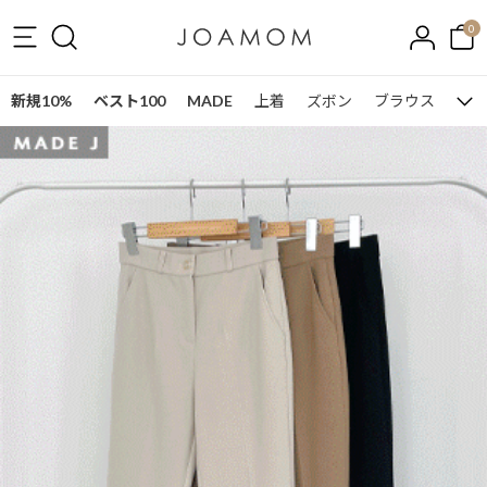
0
新規10%
ベスト100
MADE
上着
ズボン
ブラウス
ワン