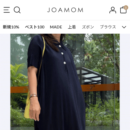
0
新規10%
ベスト100
MADE
上着
ズボン
ブラウス
ワン