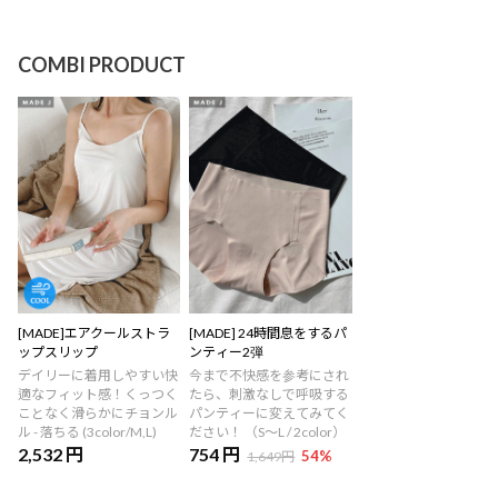
COMBI PRODUCT
[MADE]エアクールストラ
[MADE] 24時間息をするパ
ップスリップ
ンティー2弾
デイリーに着用しやすい快
今まで不快感を参考にされ
適なフィット感！くっつく
たら、刺激なしで呼吸する
ことなく滑らかにチョンル
パンティーに変えてみてく
ル - 落ちる (3color/M,L)
ださい！ （S～L / 2color）
2,532 円
754 円
54
%
1,649円