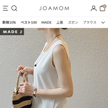
0
新規10%
ベスト100
MADE
上着
ズボン
ブラウス
ワン