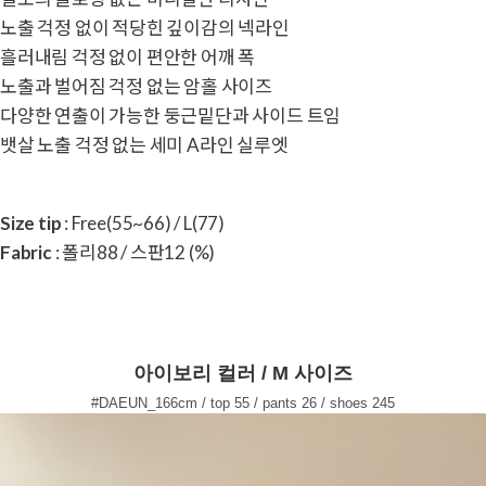
노출 걱정 없이 적당힌 깊이감의 넥라인
흘러내림 걱정 없이 편안한 어깨 폭
노출과 벌어짐 걱정 없는 암홀 사이즈
다양한 연출이 가능한 둥근밑단과 사이드 트임
뱃살 노출 걱정 없는 세미 A라인 실루엣
Size tip
: Free(55~66) / L(77)
Fabric
: 폴리88 / 스판12 (%)
아이보리 컬러 / M 사이즈
#DAEUN_166cm / top 55 / pants 26 / shoes 245