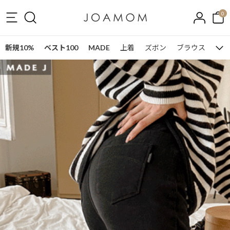
0
新規10%
ベスト100
MADE
上着
ズボン
ブラウス
ワン