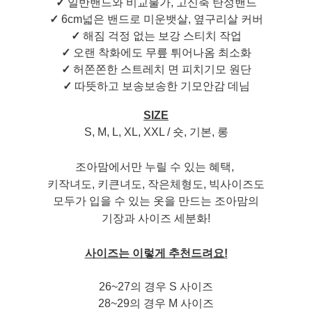
✓
일반밴드와 비교불가, 고신축 탄성밴드
✓
6cm넓은 밴드로 미운뱃살, 옆구리살 커버
✓
해짐 걱정 없는 보강 스티치 작업
✓
오랜 착화에도 무릎 튀어나옴 최소화
✓
허쫀쫀한 스트레치 면 피치기모 원단
✓
따뜻하고 보송보송한 기모안감 데님
SIZE
S, M, L, XL, XXL / 숏, 기본, 롱
조아맘에서만 누릴 수 있는 혜택,
키작녀도, 키큰녀도,
작은체형도, 빅사이즈도
모두가 입을 수 있는 옷을 만드는 조아맘의
기장과 사이즈 세분화!
사이즈는 이렇게 추천드려요!
26~27의 경우 S 사이즈
28~29의 경우 M 사이즈