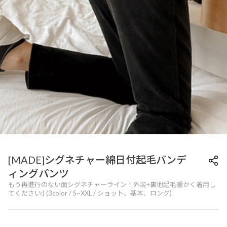
[MADE]シグネチャー綿日付起毛バンデ
ィングパンツ
もう再進行のない面シグネチャーライン！外装+裏地起毛暖かく着用し
てください:) (3color / S~XXL / ショット、基本、ロング)