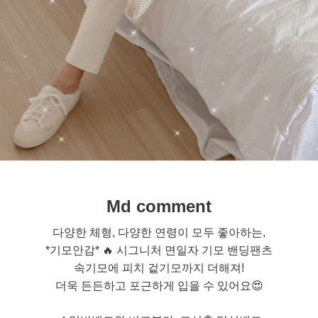
Md comment
다양한 체형, 다양한 연령이 모두 좋아하는,
*기모안감*
🔥
시그니처 면일자 기모 밴딩팬츠
속기모에 피치 겉기모까지 더해져!
더욱 든든하고 포근하게 입을 수 있어요
😍