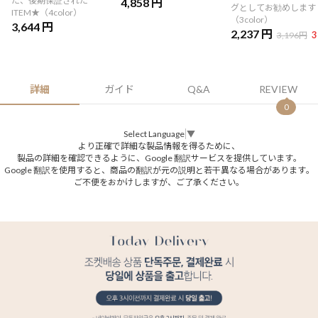
た、後期保証された
4,858 円
グとしてお勧めします
ITEM★（4color）
（3color）
3,644 円
2,237 円
3
3,196円
詳細
ガイド
Q&A
REVIEW
0
Select Language
▼
より正確で詳細な製品情報を得るために、
製品の詳細を確認できるように、Google 翻訳サービスを提供しています。
Google 翻訳を使用すると、商品の翻訳が元の説明と若干異なる場合があります。
ご不便をおかけしますが、ご了承ください。