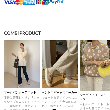
COMBI PRODUCT
マークバンポーラニット
ベントロパームスニーカー
ジョディフリーストー
手軽に管理しやすい「ウォ
キュートなデザインのスニ
ッグ
ッシャブルニット」フィッ
ーカーファーが全体的に加
かわいいウールトート
ト、素材ともに満足でき
わって暖かく！ (3color)
グオール冬のデイリー