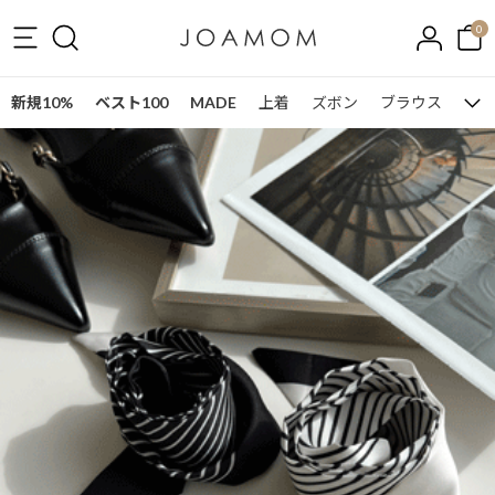
0
新規10%
ベスト100
MADE
上着
ズボン
ブラウス
ワン