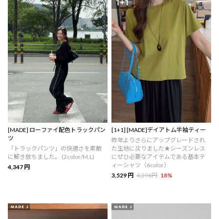
[MADE] ローファイ配色トラックパン
[1+1] [MADE]デイアトム半袖ティー
ツ
昨年よりさらにアップグレードされ
「トラックパンツ」の快適さを素敵
た生地に戻りました★シーズンレス
に解き放ちました。 (2color/M,L)
にぜひ必要なアイテムである基本テ
ィーシャツ（6color）
4,347 円
3,529 円
4,296円
18
%