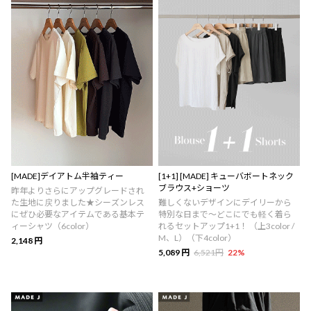
[MADE]デイアトム半袖ティー
[1+1] [MADE] キューバボートネック
ブラウス+ショーツ
昨年よりさらにアップグレードされ
た生地に戻りました★シーズンレス
難しくないデザインにデイリーから
にぜひ必要なアイテムである基本テ
特別な日まで～どこにでも軽く着ら
ィーシャツ（6color）
れるセットアップ1+1！ （上3color /
M、L）（下4color）
2,148 円
5,089 円
6,521円
22
%