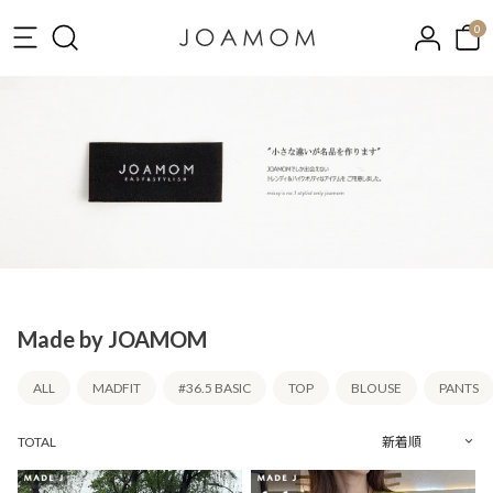
0
Made by JOAMOM
ALL
MADFIT
#36.5 BASIC
TOP
BLOUSE
PANTS
TOTAL