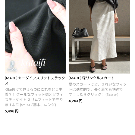
[MADE] カーダイフスリットスラック
[MADE] 森リンクルスカート
ス
夏のスカートほど、きれいなフィッ
-3kg抜けて見えるのにこれをどう中
トは基本的で、長く着ても快適で
着？！ クールなフィット感とソフィ
す！したらクリック！ (3color)
スティケイト スリムフィットで守り
4,283 円
ますよ♡ (S～XL / 基本、ロング)
5,498 円