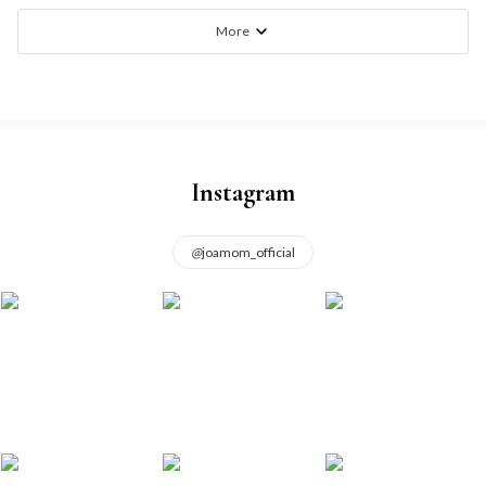
More
Instagram
@
joamom_official